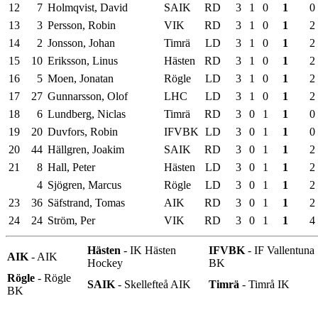
12
7
Holmqvist, David
SAIK
RD
3
1
0
1
0
13
3
Persson, Robin
VIK
RD
3
1
0
1
2
14
2
Jonsson, Johan
Timrä
LD
3
1
0
1
2
15
10
Eriksson, Linus
Hästen
RD
3
1
0
1
2
16
5
Moen, Jonatan
Rögle
LD
3
1
0
1
2
17
27
Gunnarsson, Olof
LHC
LD
3
1
0
1
2
18
6
Lundberg, Niclas
Timrä
RD
3
0
1
1
0
19
20
Duvfors, Robin
IFVBK
LD
3
0
1
1
0
20
44
Hällgren, Joakim
SAIK
RD
3
0
1
1
2
21
8
Hall, Peter
Hästen
LD
3
0
1
1
2
4
Sjögren, Marcus
Rögle
LD
3
0
1
1
2
23
36
Säfstrand, Tomas
AIK
RD
3
0
1
1
2
24
24
Ström, Per
VIK
RD
3
0
1
1
4
Hästen
- IK Hästen
IFVBK
- IF Vallentuna
AIK
- AIK
Hockey
BK
Rögle
- Rögle
SAIK
- Skellefteå AIK
Timrä
- Timrå IK
BK