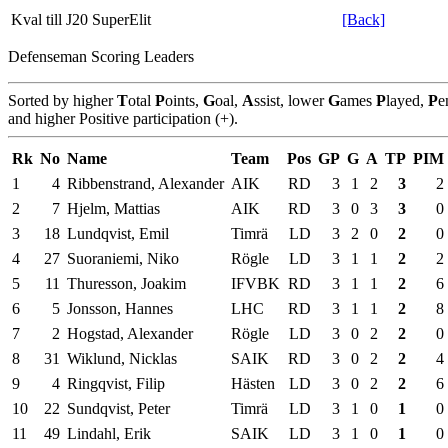
Kval till J20 SuperElit
[Back]
Defenseman Scoring Leaders
Sorted by higher
T
otal
P
oints,
G
oal,
A
ssist, lower
G
ames
P
layed,
P
e
and higher Positive participation (+).
Rk
No
Name
Team
Pos
GP
G
A
TP
PIM
1
4
Ribbenstrand, Alexander
AIK
RD
3
1
2
3
2
2
7
Hjelm, Mattias
AIK
RD
3
0
3
3
0
3
18
Lundqvist, Emil
Timrä
LD
3
2
0
2
0
4
27
Suoraniemi, Niko
Rögle
LD
3
1
1
2
2
5
11
Thuresson, Joakim
IFVBK
RD
3
1
1
2
6
6
5
Jonsson, Hannes
LHC
RD
3
1
1
2
8
7
2
Hogstad, Alexander
Rögle
LD
3
0
2
2
0
8
31
Wiklund, Nicklas
SAIK
RD
3
0
2
2
4
9
4
Ringqvist, Filip
Hästen
LD
3
0
2
2
6
10
22
Sundqvist, Peter
Timrä
LD
3
1
0
1
0
11
49
Lindahl, Erik
SAIK
LD
3
1
0
1
0