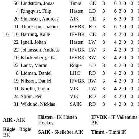
50
Lindström, Jonas
Timrä
CE
3
6
3
0
0
4
Ringqvist, Filip
Hästen
LD
3
6
3
0
0
20
Simensen, Andreas
AIK
CE
3
6
3
0
0
11
Thuresson, Joakim
IFVBK
RD
3
6
3
0
0
16
16
Barrling, Kalle
IFVBK
CE
3
4
2
0
0
22
Ignell, Johan
Hästen
LW
3
4
2
0
0
22
Johansson, Andreas
IFVBK
LW
3
4
2
0
0
10
Klackenberg, Ola
IFVBK
RW
3
4
2
0
0
22
Lantz, Martin
Rögle
LD
3
4
2
0
0
8
Lidman, Daniel
LHC
RD
3
4
2
0
0
19
Nilsson, Daniel
IFVBK
RW
3
4
2
0
0
11
Nordin, Thom
VIK
LW
3
4
2
0
0
24
Ström, Per
VIK
RD
3
4
2
0
0
31
Wiklund, Nicklas
SAIK
RD
3
4
2
0
0
Hästen
- IK Hästen
IFVBK
- IF Vallentuna
AIK
- AIK
Hockey
BK
Rögle
- Rögle
SAIK
- Skellefteå AIK
Timrä
- Timrå IK
BK