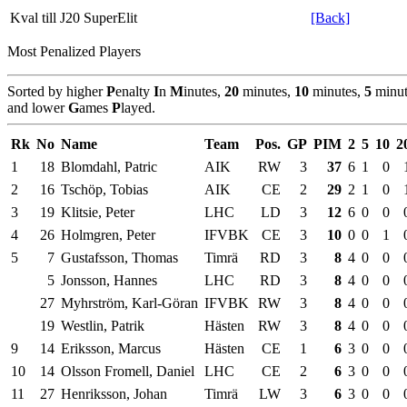
Kval till J20 SuperElit
[Back]
Most Penalized Players
Sorted by higher
P
enalty
I
n
M
inutes,
20
minutes,
10
minutes,
5
minut
and lower
G
ames
P
layed.
Rk
No
Name
Team
Pos.
GP
PIM
2
5
10
2
1
18
Blomdahl, Patric
AIK
RW
3
37
6
1
0
2
16
Tschöp, Tobias
AIK
CE
2
29
2
1
0
3
19
Klitsie, Peter
LHC
LD
3
12
6
0
0
4
26
Holmgren, Peter
IFVBK
CE
3
10
0
0
1
5
7
Gustafsson, Thomas
Timrä
RD
3
8
4
0
0
5
Jonsson, Hannes
LHC
RD
3
8
4
0
0
27
Myhrström, Karl-Göran
IFVBK
RW
3
8
4
0
0
19
Westlin, Patrik
Hästen
RW
3
8
4
0
0
9
14
Eriksson, Marcus
Hästen
CE
1
6
3
0
0
10
14
Olsson Fromell, Daniel
LHC
CE
2
6
3
0
0
11
27
Henriksson, Johan
Timrä
LW
3
6
3
0
0