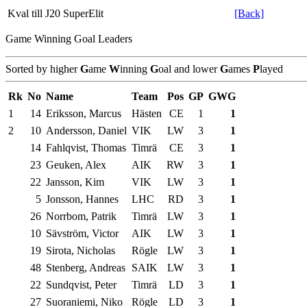
Kval till J20 SuperElit
[Back]
Game Winning Goal Leaders
Sorted by higher
G
ame
W
inning
G
oal and lower
G
ames
P
layed
Rk
No
Name
Team
Pos
GP
GWG
1
14
Eriksson, Marcus
Hästen
CE
1
1
2
10
Andersson, Daniel
VIK
LW
3
1
14
Fahlqvist, Thomas
Timrä
CE
3
1
23
Geuken, Alex
AIK
RW
3
1
22
Jansson, Kim
VIK
LW
3
1
5
Jonsson, Hannes
LHC
RD
3
1
26
Norrbom, Patrik
Timrä
LW
3
1
10
Sävström, Victor
AIK
LW
3
1
19
Sirota, Nicholas
Rögle
LW
3
1
48
Stenberg, Andreas
SAIK
LW
3
1
22
Sundqvist, Peter
Timrä
LD
3
1
27
Suoraniemi, Niko
Rögle
LD
3
1