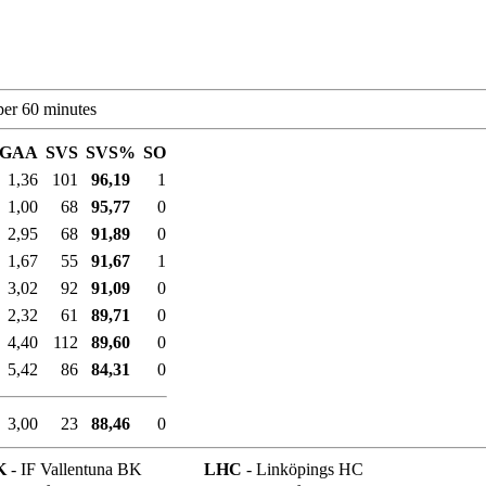
per 60 minutes
GAA
SVS
SVS%
SO
1,36
101
96,19
1
1,00
68
95,77
0
2,95
68
91,89
0
1,67
55
91,67
1
3,02
92
91,09
0
2,32
61
89,71
0
4,40
112
89,60
0
5,42
86
84,31
0
3,00
23
88,46
0
K
- IF Vallentuna BK
LHC
- Linköpings HC