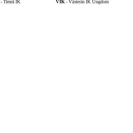
- Timrå IK
VIK
- Västerås IK Ungdom