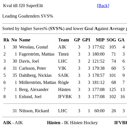
Kval till J20 SuperElit
[Back]
Leading Goaltenders SVS%
Sorted by higher Saves% (
SVS%
) and lower
G
oal
A
gainst
A
verage 
Rk
No
Name
Team
GP
GPI
MIP
SOG
GA
1
30
Wesslau, Gustaf
AIK
3
3
177:02
105
4
2
1
Fagerström, Mattias
Timrä
3
3
180:00
71
3
3
30
Davis, Joel
LHC
3
2
121:52
74
6
4
31
Carlsson, Peter
VIK
3
3
179:38
60
5
5
35
Dahlberg, Nicklas
SAIK
3
3
178:57
101
9
6
1
Möllerström, Mattias
Rögle
3
3
181:12
68
7
7
1
Berg, Alexander
Hästen
3
3
177:08
125
13
8
1
Enlund, Joel
IFVBK
3
3
177:08
102
16
31
Nilsson, Rickard
LHC
3
1
60:00
26
3
AIK
- AIK
Hästen
- IK Hästen Hockey
IFVB