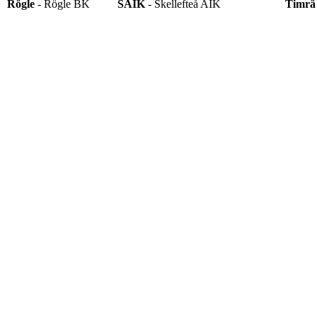
Rögle
- Rögle BK
SAIK
- Skellefteå AIK
Timrä