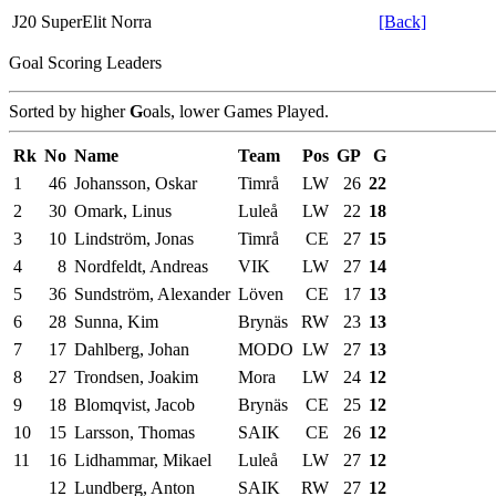
J20 SuperElit Norra
[Back]
Goal Scoring Leaders
Sorted by higher
G
oals, lower Games Played.
Rk
No
Name
Team
Pos
GP
G
1
46
Johansson, Oskar
Timrå
LW
26
22
2
30
Omark, Linus
Luleå
LW
22
18
3
10
Lindström, Jonas
Timrå
CE
27
15
4
8
Nordfeldt, Andreas
VIK
LW
27
14
5
36
Sundström, Alexander
Löven
CE
17
13
6
28
Sunna, Kim
Brynäs
RW
23
13
7
17
Dahlberg, Johan
MODO
LW
27
13
8
27
Trondsen, Joakim
Mora
LW
24
12
9
18
Blomqvist, Jacob
Brynäs
CE
25
12
10
15
Larsson, Thomas
SAIK
CE
26
12
11
16
Lidhammar, Mikael
Luleå
LW
27
12
12
Lundberg, Anton
SAIK
RW
27
12