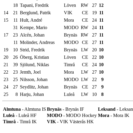
18
Tapani, Fredrik
Löven
RW
27
12
14
21
Berglund, Patrik
VIK
CE
19
11
15
11
Hult, André
Mora
CE
24
11
31
Kempe, Mario
MODO
RW
24
11
17
23
Alcén, Johan
Brynäs
RW
27
11
11
Molinder, Andreas
MODO
CE
27
11
19
10
Strid, Fredrik
Brynäs
LW
20
10
20
26
Öberg, Kristian
Löven
CE
22
10
21
39
Sjölund, Niklas
Timrå
CE
24
10
22
23
Jemth, Joel
Mora
LW
27
10
23
25
Nilsson, Johan
MODO
LW
22
9
24
27
Seydlitz, Johan
Brynäs
CE
27
9
25
8
Harju, Johan
Luleå
LW
10
8
Almtuna
- Almtuna IS
Brynäs
- Brynäs IF
Leksand
- Leksan
Luleå
- Luleå HF
MODO
- MODO Hockey
Mora
- Mora IK
Timrå
- Timrå IK
VIK
- VIK Västerås HK