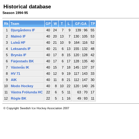
Historical database
Season 1994-95
Rk
Team
GP
W
T
L
GF:GA
TP
1
Djurgårdens IF
40
24
7
9
139 : 96
55
2
Malmö IF
40
20
13
7
130 : 105
53
3
Luleå HF
40
21
10
9
164 : 116
52
4
Leksands IF
40
21
6
13
155 : 132
48
5
Brynäs IF
40
17
8
15
120 : 128
42
6
Färjestads BK
40
17
6
17
128 : 135
40
7
Västerås IK
40
15
7
18
145 : 137
37
8
HV 71
40
12
9
19
117 : 143
33
9
AIK
40
11
8
21
112 : 147
30
10
Modo Hockey
40
8
10
22
120 : 140
26
11
Västra Frölunda HC
22
6
5
11
63 : 70
17
12
Rögle BK
22
5
1
16
49 : 93
11
© Copyright Swedish Ice Hockey Association 2007